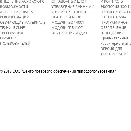
p
ВНЕДРЕНИЕ АСУ ЭКОЮРС
СПРАВОЧНЫЙ БЛОК
И КОНТРОЛЬ
n
ц
ВОЗМОЖНОСТИ
УПРАВЛЕНИЕ ДАННЫМИ
ЭКОЛОГИЯ: ISO 1
g
АВТОРСКИЕ ПРАВА
УЧЕТ И ОТЧЕТНОСТЬ
ПРОМБЕЗОПАСН
ы
РЕКОМЕНДАЦИИ
ПРАВОВОЙ БЛОК
ОХРАНА ТРУДА
ОБУЧАЮЩИЕ МАТЕРИАЛЫ
МОДУЛИ ISO 14001
ПРОГРАММНОЕ
ТЕХНИЧЕСКИЕ
МОДУЛИ "ПБ И ОТ"
ОБЕСПЕЧЕНИЕ
ТРЕБОВАНИЯ
ВНУТРЕННИЙ АУДИТ
"СПЕЦИАЛИСТ"
ОБУЧЕНИЕ
Сравнительные
ПОЛЬЗОВАТЕЛЕЙ
характеристики 
ВЕРСИЯ ДЛЯ
ТЕСТИРОВАНИЯ
© 2018 ООО "Центр правового обеспечения природопользования"