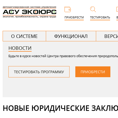
Пере
к
ПРИОБРЕСТИ
ТЕСТИРОВАТЬ
основ
соде
Г
О СИСТЕМЕ
ФУНКЦИОНАЛ
ВЕРС
л
НОВОСТИ
а
Будьте в курсе новостей Центра правового обеспечения природопол
в
н
ТЕСТИРОВАТЬ ПРОГРАММУ
ПРИОБРЕСТИ
о
е
НОВЫЕ ЮРИДИЧЕСКИЕ ЗАКЛ