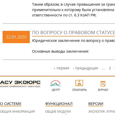
Таким образом, в случае превышения за гра
применительно к которому была установлена
ответственности по ст. 6.3 КоАП РФ;
ПО ВОПРОСУ О ПРАВОВОМ СТАТУС
22.01.2020
Юридическое заключение по вопросу о право
Основные выводы заключения:
« первая
‹ предыдущая
…
2
С
т
l
o
р
g
ЦЕНТР
СЕМИНАРЫ
ЖУРНАЛ
o
-
а
b
o
t
О СИСТЕМЕ
ФУНКЦИОНАЛ
ВЕРСИИ
н
t
o
m
ОБЩАЯ ИНФОРМАЦИЯ
ОБЩИЕ МОДУЛИ
ЭКОЛОГИЯ: УПР
и
.