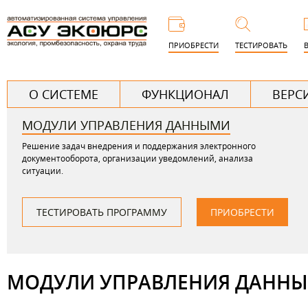
Пере
к
ПРИОБРЕСТИ
ТЕСТИРОВАТЬ
основ
соде
Г
О СИСТЕМЕ
ФУНКЦИОНАЛ
ВЕРС
л
МОДУЛИ УПРАВЛЕНИЯ ДАННЫМИ
а
Решение задач внедрения и поддержания электронного
в
документооборота, организации уведомлений, анализа
ситуации.
н
о
ТЕСТИРОВАТЬ ПРОГРАММУ
ПРИОБРЕСТИ
е
МОДУЛИ УПРАВЛЕНИЯ ДАНН