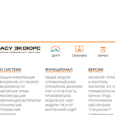
l
o
g
ЦЕНТР
СЕМИНАРЫ
ЖУРНАЛ
o
-
b
o
t
О СИСТЕМЕ
ФУНКЦИОНАЛ
ВЕРСИИ
t
o
m
ОБЩАЯ ИНФОРМАЦИЯ
ОБЩИЕ МОДУЛИ
ЭКОЛОГИЯ: УПР
.
p
ВНЕДРЕНИЕ АСУ ЭКОЮРС
СПРАВОЧНЫЙ БЛОК
И КОНТРОЛЬ
n
ВОЗМОЖНОСТИ
УПРАВЛЕНИЕ ДАННЫМИ
ЭКОЛОГИЯ: ISO 1
g
АВТОРСКИЕ ПРАВА
УЧЕТ И ОТЧЕТНОСТЬ
ПРОМБЕЗОПАСН
РЕКОМЕНДАЦИИ
ПРАВОВОЙ БЛОК
ОХРАНА ТРУДА
ОБУЧАЮЩИЕ МАТЕРИАЛЫ
МОДУЛИ ISO 14001
ПРОГРАММНОЕ
ТЕХНИЧЕСКИЕ
МОДУЛИ "ПБ И ОТ"
ОБЕСПЕЧЕНИЕ
ТРЕБОВАНИЯ
ВНУТРЕННИЙ АУДИТ
"СПЕЦИАЛИСТ"
ОБУЧЕНИЕ
Сравнительные