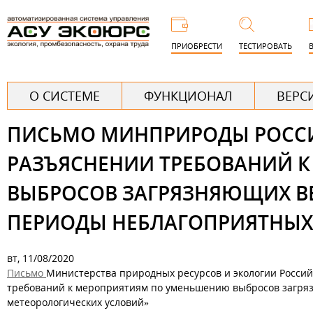
Пере
к
ПРИОБРЕСТИ
ТЕСТИРОВАТЬ
основ
соде
Г
О СИСТЕМЕ
ФУНКЦИОНАЛ
ВЕРС
л
ПИСЬМО МИНПРИРОДЫ РОССИИ О
а
в
РАЗЪЯСНЕНИИ ТРЕБОВАНИЙ 
н
ВЫБРОСОВ ЗАГРЯЗНЯЮЩИХ ВЕ
о
ПЕРИОДЫ НЕБЛАГОПРИЯТНЫХ
е
вт, 11/08/2020
Письмо
Министерства природных ресурсов и экологии Российс
требований к мероприятиям по уменьшению выбросов загря
метеорологических условий»