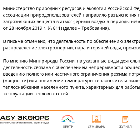
Министерство природных ресурсов и экологии Российской Фе
ассоциации природопользователей направило разъяснения 
загрязняющих веществ в атмосферный воздух в периоды неб
от 28 ноября 2019 г. № 811) (далее – Требования).
В письме отмечено, что деятельность по обеспечению электри
распределение электроэнергии, пара и горячей воды, произв
По мнению Минприроды России, на указанные виды деятельно
деятельность связана с обеспечением непрерывности осущест
введению полного или частичного ограничения режима потр
(мощности) или понижение температуры теплоносителя ниже
теплоснабжения населенного пункта, характерных для работ
эксплуатации тепловых сетей.
l
o
g
ЦЕНТР
СЕМИНАРЫ
ЖУРНАЛ
o
-
b