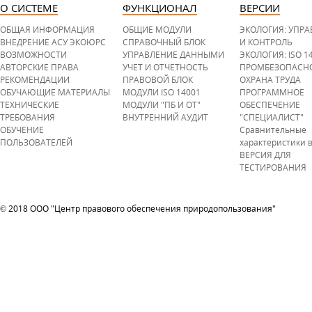
o
t
О СИСТЕМЕ
ФУНКЦИОНАЛ
ВЕРСИИ
t
o
m
ОБЩАЯ ИНФОРМАЦИЯ
ОБЩИЕ МОДУЛИ
ЭКОЛОГИЯ: УПР
.
p
ВНЕДРЕНИЕ АСУ ЭКОЮРС
СПРАВОЧНЫЙ БЛОК
И КОНТРОЛЬ
n
ВОЗМОЖНОСТИ
УПРАВЛЕНИЕ ДАННЫМИ
ЭКОЛОГИЯ: ISO 1
g
АВТОРСКИЕ ПРАВА
УЧЕТ И ОТЧЕТНОСТЬ
ПРОМБЕЗОПАСН
РЕКОМЕНДАЦИИ
ПРАВОВОЙ БЛОК
ОХРАНА ТРУДА
ОБУЧАЮЩИЕ МАТЕРИАЛЫ
МОДУЛИ ISO 14001
ПРОГРАММНОЕ
ТЕХНИЧЕСКИЕ
МОДУЛИ "ПБ И ОТ"
ОБЕСПЕЧЕНИЕ
ТРЕБОВАНИЯ
ВНУТРЕННИЙ АУДИТ
"СПЕЦИАЛИСТ"
ОБУЧЕНИЕ
Сравнительные
ПОЛЬЗОВАТЕЛЕЙ
характеристики 
ВЕРСИЯ ДЛЯ
ТЕСТИРОВАНИЯ
© 2018 ООО "Центр правового обеспечения природопользования"