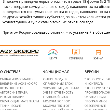
В письме приведена норма о том, что в графе 18 формы № 2-Т
числе твердые коммунальные отходы), накопленных на объекта
определяется как сумма количества отходов, накопленных на 
от других хозяйствующих субъектов, за вычетом количества 
хозяйствующим субъектам в течение отчетного года.
При этом Росрпироднадзор отметил, что указанный в обращен
l
o
g
ЦЕНТР
СЕМИНАРЫ
ЖУРНАЛ
o
-
b
o
t
О СИСТЕМЕ
ФУНКЦИОНАЛ
ВЕРСИИ
t
o
m
ОБЩАЯ ИНФОРМАЦИЯ
ОБЩИЕ МОДУЛИ
ЭКОЛОГИЯ: УПР
.
p
ВНЕДРЕНИЕ АСУ ЭКОЮРС
СПРАВОЧНЫЙ БЛОК
И КОНТРОЛЬ
n
ВОЗМОЖНОСТИ
УПРАВЛЕНИЕ ДАННЫМИ
ЭКОЛОГИЯ: ISO 1
g
АВТОРСКИЕ ПРАВА
УЧЕТ И ОТЧЕТНОСТЬ
ПРОМБЕЗОПАСН
РЕКОМЕНДАЦИИ
ПРАВОВОЙ БЛОК
ОХРАНА ТРУДА
ОБУЧАЮЩИЕ МАТЕРИАЛЫ
МОДУЛИ ISO 14001
ПРОГРАММНОЕ
ТЕХНИЧЕСКИЕ
МОДУЛИ "ПБ И ОТ"
ОБЕСПЕЧЕНИЕ