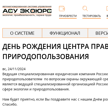
Пере
к
ПРИОБРЕСТИ
ТЕСТИРОВАТЬ
основ
соде
Г
О СИСТЕМЕ
ФУНКЦИОНАЛ
ВЕРС
л
ДЕНЬ РОЖДЕНИЯ ЦЕНТРА ПРА
а
в
ПРИРОДОПОЛЬЗОВАНИЯ
н
о
вс, 24/11/2024
Ведущая специализированная юридическая компания России
е
природопользователям по вопросам охраны окружающей сред
является ведущей специализированной организацией России
сфере экологии и природопользования.
Нам будет приятно, если Вы поздравите нас с нашим Днём ро
Спасибо.