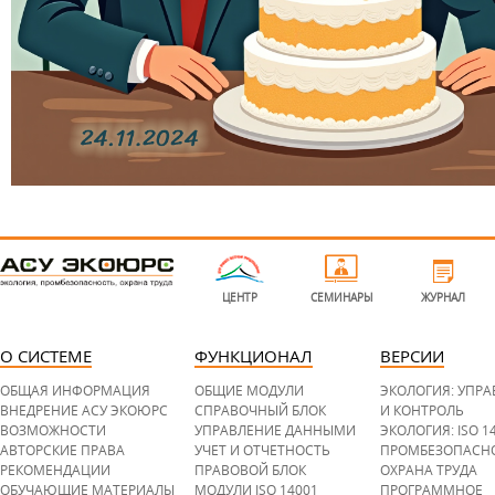
l
o
g
ЦЕНТР
СЕМИНАРЫ
ЖУРНАЛ
o
-
b
o
t
О СИСТЕМЕ
ФУНКЦИОНАЛ
ВЕРСИИ
t
o
m
ОБЩАЯ ИНФОРМАЦИЯ
ОБЩИЕ МОДУЛИ
ЭКОЛОГИЯ: УПР
.
p
ВНЕДРЕНИЕ АСУ ЭКОЮРС
СПРАВОЧНЫЙ БЛОК
И КОНТРОЛЬ
n
ВОЗМОЖНОСТИ
УПРАВЛЕНИЕ ДАННЫМИ
ЭКОЛОГИЯ: ISO 1
g
АВТОРСКИЕ ПРАВА
УЧЕТ И ОТЧЕТНОСТЬ
ПРОМБЕЗОПАСН
РЕКОМЕНДАЦИИ
ПРАВОВОЙ БЛОК
ОХРАНА ТРУДА
ОБУЧАЮЩИЕ МАТЕРИАЛЫ
МОДУЛИ ISO 14001
ПРОГРАММНОЕ